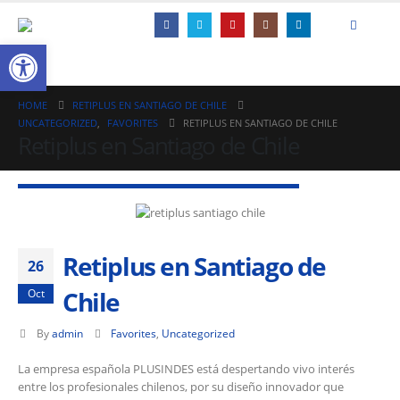
Open toolbar
HOME
RETIPLUS EN SANTIAGO DE CHILE
UNCATEGORIZED
,
FAVORITES
RETIPLUS EN SANTIAGO DE CHILE
Retiplus en Santiago de Chile
Retiplus en Santiago de
26
Chile
Oct
By
admin
Favorites
,
Uncategorized
La empresa española PLUSINDES está despertando vivo interés
entre los profesionales chilenos, por su diseño innovador que