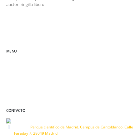
auctor fringilla libero.
MENU
Inicio
Política de cookies
Política de privacidad
Términos legales y de uso
CONTACTO
Address:
Parque científico de Madrid. Campus de Cantoblanco. Calle
Faraday 7, 28049 Madrid