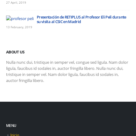
27 April, 2019
Presentación de RETIPLUS al Profesor Eli Peli durante
su visita al CSIC en Madrid
13 February, 2019
ABOUT US
Nulla nunc dui, tristique in semper vel, congue sed ligula. Nam dolor
ligula, faucibus id sodales in, auctor fringilla libero. Nulla nunc dui,
tristique in semper vel. Nam dolor ligula, faucibus id sodales in,
auctor fringilla libero.
MENU
Inicio