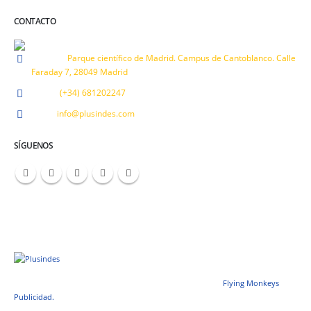
CONTACTO
Address:
Parque científico de Madrid. Campus de Cantoblanco. Calle
Faraday 7, 28049 Madrid
Phone:
(+34) 681202247
Email:
info@plusindes.com
SÍGUENOS
© Copyright 2019 - 2023. All Rights Reserved. Designed by
Flying Monkeys
Publicidad.