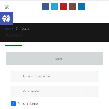
Open toolbar
HOME
ACCESS
Access
Entrar
Recuerdame