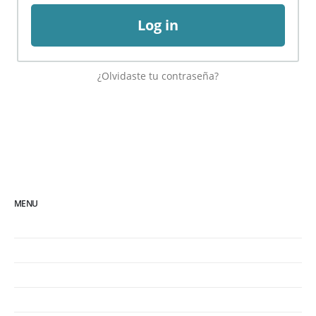
Log in
¿Olvidaste tu contraseña?
MENU
Inicio
Política de cookies
Política de privacidad
Términos legales y de uso